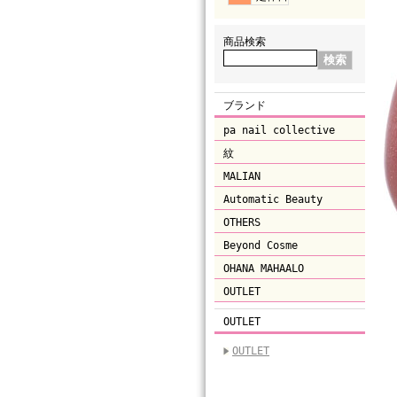
商品検索
ブランド
pa nail collective
紋
MALIAN
Automatic Beauty
OTHERS
Beyond Cosme
OHANA MAHAALO
OUTLET
OUTLET
OUTLET