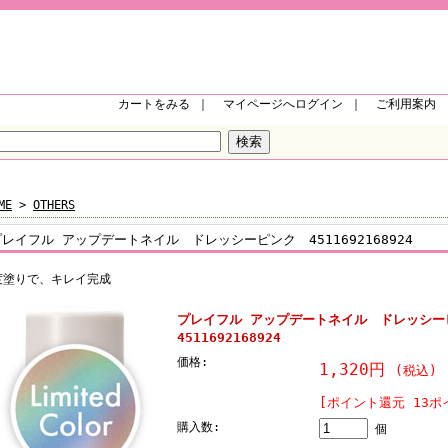
カートをみる
｜
マイページへログイン
｜
ご利用案内
ME
>
OTHERS
プレイフル アップデートネイル ドレッシーピンク 4511692168924
度塗りで、キレイ完成
プレイフル アップデートネイル ドレッシ
4511692168924
価格:
1,320円
(税込)
[ポイント還元 13ポ
購入数:
個